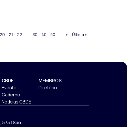
20
21
22
...
30
40
50
...
»
Última »
CBDE
MEMBROS
Evento
Diretório
Caderno
Notícias CBDE
 575 | São