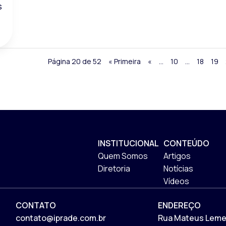
S
Página 20 de 52
« Primeira
«
...
10
...
18
19
INSTITUCIONAL
CONTEÚDO
Quem Somos
Artigos
Diretoria
Notícias
Vídeos
CONTATO
ENDEREÇO
contato@iprade.com.br
Rua Mateus Leme,