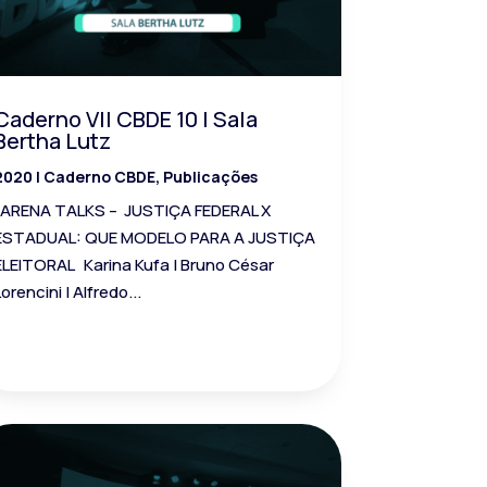
Caderno VII CBDE 10 | Sala
Bertha Lutz
2020
|
Caderno CBDE
,
Publicações
ARENA TALKS – JUSTIÇA FEDERAL X
ESTADUAL: QUE MODELO PARA A JUSTIÇA
ELEITORAL Karina Kufa | Bruno César
Lorencini | Alfredo...