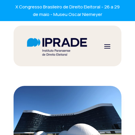
X Congresso Brasileiro de Direito Eleitoral - 26 a 29
de maio - Museu Oscar Niemeyer