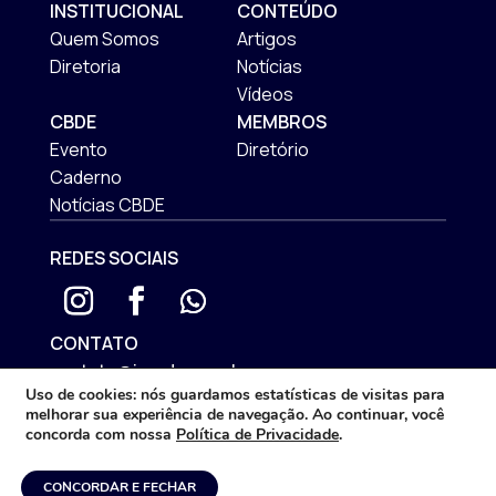
INSTITUCIONAL
CONTEÚDO
Quem Somos
Artigos
Diretoria
Notícias
Vídeos
CBDE
MEMBROS
Evento
Diretório
Caderno
Notícias CBDE
REDES SOCIAIS
CONTATO
contato@iprade.com.br
Uso de cookies:
nós guardamos estatísticas de visitas para
ENDEREÇO
melhorar sua experiência de navegação. Ao continuar, você
Rua Mateus Leme, 575 | São Francisco
concorda com nossa
Política de Privacidade
.
Curitiba/PR - CEP: 80510-192
CONCORDAR E FECHAR