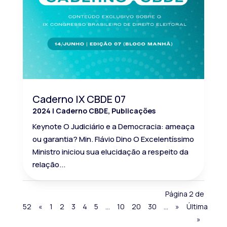
Caderno IX CBDE 07
2024
|
Caderno CBDE
,
Publicações
Keynote O Judiciário e a Democracia: ameaça
ou garantia? Min. Flávio Dino O Excelentíssimo
Ministro iniciou sua elucidação a respeito da
relação...
Página 2 de
52
«
1
2
3
4
5
...
10
20
30
...
»
Última
»