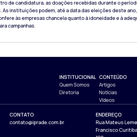
istro de candidatura, as doações recebidas durante o perí
As instituições podem, até a data das eleições deste ano, s
confere às empresas chancela quanto à idoneidade e à ade
para campanhas.
INSTITUCIONAL
CONTEÚDO
Quem Somos
Artigos
Diretoria
Notícias
Vídeos
CONTATO
ENDEREÇO
contato@iprade.com.br
Rua Mateus Leme,
Francisco Curitib