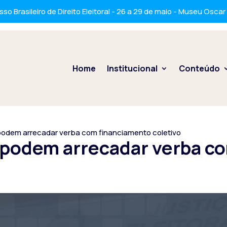
so Brasileiro de Direito Eleitoral - 26 a 29 de maio - Museu Osca
Home
Institucional
Conteúdo
podem arrecadar verba com financiamento coletivo
 podem arrecadar verba c