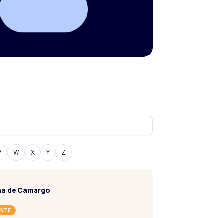
V
W
X
Y
Z
na de Camargo
ENTE