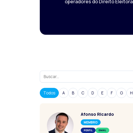
operadores do Direito Eleitoral
Search
members
Todos
A
B
C
D
E
F
G
H
Afonso Ricardo
MEMBRO
PERFIL
EMAIL