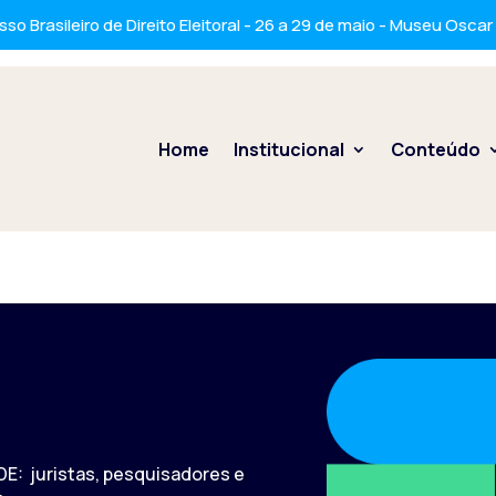
so Brasileiro de Direito Eleitoral - 26 a 29 de maio - Museu Osca
Home
Institucional
Conteúdo
E: juristas, pesquisadores e