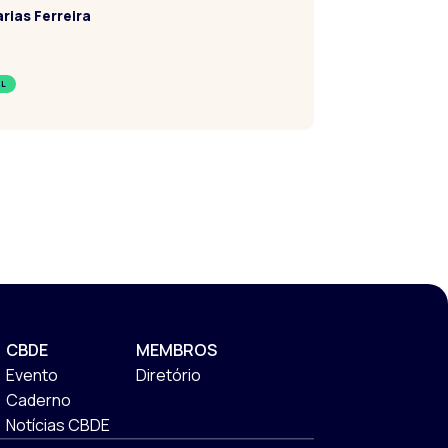
rias Ferreira
IL
CBDE
MEMBROS
Evento
Diretório
Caderno
Notícias CBDE