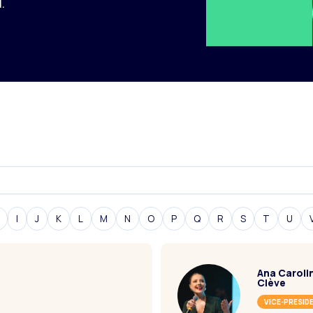
.
I
J
K
L
M
N
O
P
Q
R
S
T
U
Ana Caroli
Clève
VICE-PRESID