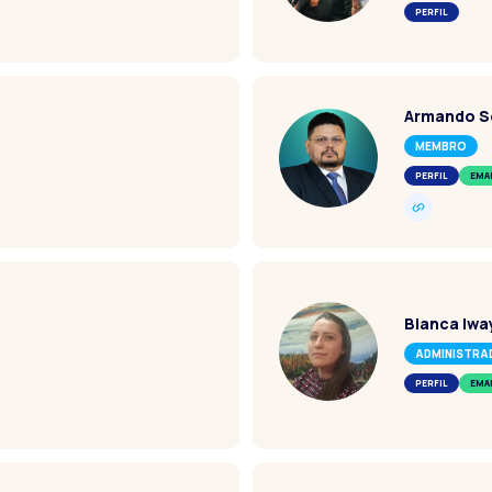
PERFIL
o
Armando S
MEMBRO
PERFIL
EMA
Bianca Iwa
ADMINISTRA
PERFIL
EMA