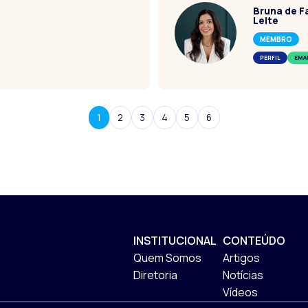
Bruna de Fa
Leite
MEMBRO
PERFIL
EMA
1
2
3
4
5
6
INSTITUCIONAL
CONTEÚDO
Quem Somos
Artigos
Diretoria
Notícias
Vídeos