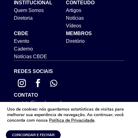
INSTITUCIONAL
CONTEÚDO
Quem Somos
Artigos
Diretoria
Notícias
Vídeos
CBDE
MEMBROS
Evento
Diretório
Caderno
Notícias CBDE
REDES SOCIAIS
CONTATO
contato@iprade.com.br
Uso de cookies:
nós guardamos estatísticas de visitas para
ENDEREÇO
melhorar sua experiência de navegação. Ao continuar, você
Rua Mateus Leme, 575 | São Francisco
concorda com nossa
Política de Privacidade
.
Curitiba/PR - CEP: 80510-192
CONCORDAR E FECHAR