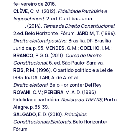
fe- vereiro de 2016.
CLÈVE,
C. M. (2012).
Fidelidade Partidária e
Impeachment
. 2. ed. Curitiba: Juruá.
.
(2014).
Temas de Direito Constitucional
.
2.ed. Belo Horizonte: Fórum.
JARDIM,
T. (1994).
Direito eleitoral positivo
. Brasília, DF: Brasília
Jurídica, p. 95.
MENDES,
G. M.;
COELHO
, I. M.;
BRANCO
, P. G. G. (2011).
Curso de Direito
Constitucional
. 6. ed. São Paulo: Saraiva.
REIS,
P. M. (1996). O partido político e a Lei de
l995. In: DALLARI, A. de A. et al.
Direito eleitoral
. Belo Horizonte: Del Rey.
ROVANI,
C. V.;
PEREIRA
, M. A. D. (1996).
Fidelidade partidária.
Revista do TRE/ RS
, Porto
Alegre, p. 35-39.
SALGADO,
E. D. (2010).
Princípios
Constitucionais Eleitorais
. Belo Horizonte:
Fórum.