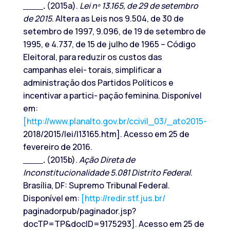
.
(2015a).
Lei nº 13.165, de 29 de setembro
de 2015
. Altera as Leis nos 9.504, de 30 de
setembro de 1997, 9.096, de 19 de setembro de
1995, e 4.737, de 15 de julho de 1965 – Código
Eleitoral, para reduzir os custos das
campanhas elei- torais, simplificar a
administração dos Partidos Políticos e
incentivar a partici- pação feminina. Disponível
em:
[http://www.planalto.gov.br/ccivil_03/_ato2015-
2018/2015/lei/l13165.htm]. Acesso em 25 de
fevereiro de 2016.
.
(2015b).
Ação Direta de
Inconstitucionalidade 5.081 Distrito Federal
.
Brasília, DF: Supremo Tribunal Federal.
Disponível em:
[http://redir.stf.jus.br/
paginadorpub/paginador.jsp?
docTP=TP&docID=9175293]. Acesso em 25 de