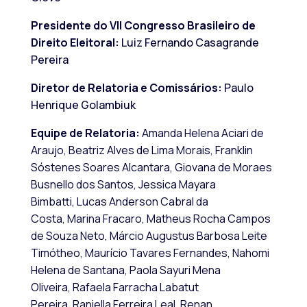
Presidente do VII Congresso Brasileiro de
Direito Eleitoral:
Luiz Fernando Casagrande
Pereira
Diretor de Relatoria e Comissários:
Paulo
Henrique Golambiuk
Equipe de Relatoria:
Amanda Helena Aciari de
Araujo,
Beatriz Alves de Lima Morais,
Franklin
Sóstenes Soares Alcantara,
Giovana de Moraes
Busnello dos Santos,
Jessica Mayara
Bimbatti,
Lucas Anderson Cabral da
Costa,
Marina Fracaro,
Matheus Rocha Campos
de Souza Neto,
Márcio Augustus Barbosa Leite
Timótheo,
Maurício Tavares Fernandes,
Nahomi
Helena de Santana,
Paola Sayuri Mena
Oliveira,
Rafaela Farracha Labatut
Pereira,
Raniella Ferreira Leal,
Renan