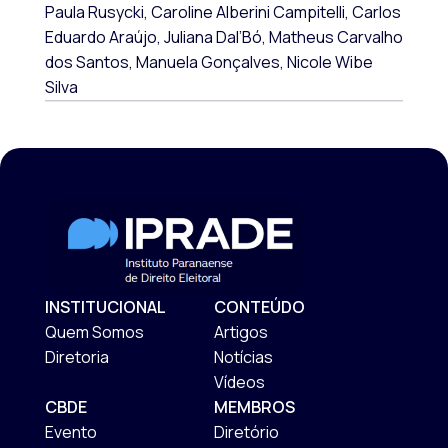
Paula Rusycki,
Caroline Alberini Campitelli,
Carlos
Eduardo Araújo,
Juliana Dal’Bó,
Matheus Carvalho
dos Santos,
Manuela Gonçalves,
Nicole Wibe
Silva
INSTITUCIONAL
CONTEÚDO
Quem Somos
Artigos
Diretoria
Notícias
Vídeos
CBDE
MEMBROS
Evento
Diretório