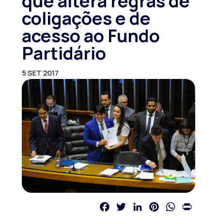
que altera regras de
coligações e de
acesso ao Fundo
Partidário
5 SET 2017
Facebook
Twitter
LinkedIn
Pinterest
WhatsApp
Print