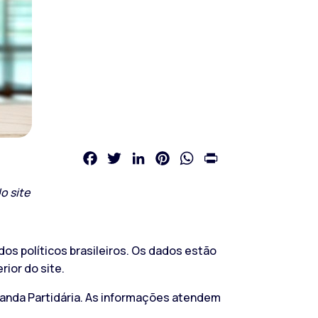
Facebook
Twitter
LinkedIn
Pinterest
WhatsApp
Print
o site
dos políticos brasileiros. Os dados estão
rior do site.
paganda Partidária. As informações atendem