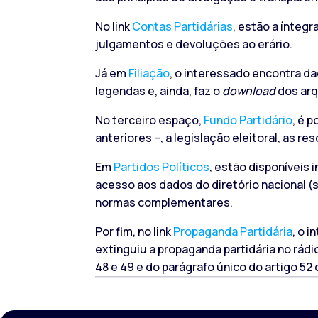
No link
Contas Partidárias
, estão a ínteg
julgamentos e devoluções ao erário.
Já em
Filiação
, o interessado encontra dad
legendas e, ainda, faz o
download
dos arq
No terceiro espaço,
Fundo Partidário
, é 
anteriores –, a legislação eleitoral, as 
Em
Partidos Políticos
, estão disponíveis 
acesso aos dados do diretório nacional (s
normas complementares.
Por fim, no link
Propaganda Partidária
, o 
extinguiu a propaganda partidária no rádio
48 e 49 e do parágrafo único do artigo 52 