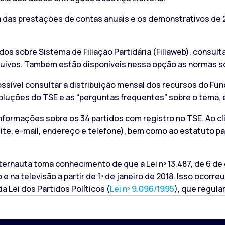
ra das prestações de contas anuais e os demonstrativos de 2
os sobre Sistema de Filiação Partidária (Filiaweb), consulta
uivos. Também estão disponíveis nessa opção as normas sobr
possível consultar a distribuição mensal dos recursos do Fund
resoluções do TSE e as “perguntas frequentes” sobre o tema, 
informações sobre os 34 partidos com registro no TSE. Ao cl
ite, e-mail, endereço e telefone), bem como ao estatuto pa
internauta toma conhecimento de que a Lei nº 13.487, de 6 de
 e na televisão a partir de 1º de janeiro de 2018. Isso ocorr
da Lei dos Partidos Políticos (
Lei nº 9.096/1995
), que regul