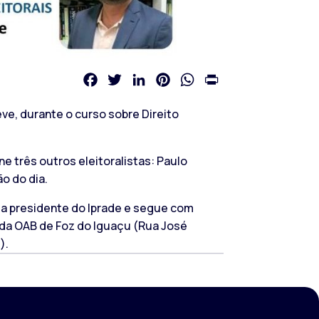
Facebook
Twitter
LinkedIn
Pinterest
WhatsApp
Print
ve, durante o curso sobre Direito
e três outros eleitoralistas: Paulo
o do dia.
 da presidente do Iprade e segue com
 da OAB de Foz do Iguaçu (Rua José
i
).