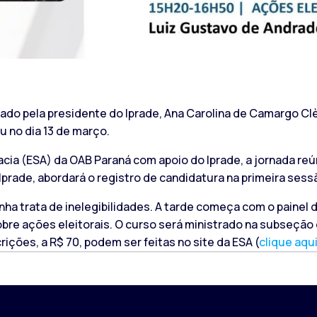
dado pela presidente do Iprade, Ana Carolina de Camargo Clè
u no dia 13 de março.
cia (ESA) da OAB Paraná com apoio do Iprade, a jornada reún
prade, abordará o registro de candidatura na primeira sessã
ha trata de inelegibilidades. A tarde começa com o painel
bre ações eleitorais. O curso será ministrado na subseção
ições, a R$ 70, podem ser feitas no site da ESA (
clique aqu