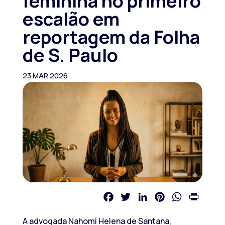
feminina no primeiro
escalão em
reportagem da Folha
de S. Paulo
23 MAR 2026
Facebook
Twitter
LinkedIn
Pinterest
WhatsApp
Print
A advogada Nahomi Helena de Santana,