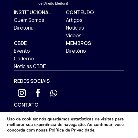
INSTITUCIONAL
CONTEÚDO
Quem Somos
Artigos
Diretoria
Notícias
Vídeos
CBDE
MEMBROS
Evento
Diretório
Caderno
Notícias CBDE
REDES SOCIAIS
CONTATO
contato@iprade.com.br
Uso de cookies:
nós guardamos estatísticas de visitas para
ENDEREÇO
melhorar sua experiência de navegação. Ao continuar, você
Rua Mateus Leme, 575 | São Francisco
concorda com nossa
Política de Privacidade
.
Curitiba/PR - CEP: 80510-192