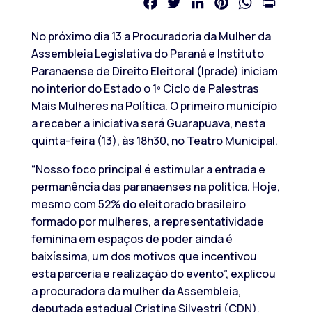
Facebook
Twitter
LinkedIn
Pinterest
WhatsApp
Print
No próximo dia 13 a Procuradoria da Mulher da
Assembleia Legislativa do Paraná e Instituto
Paranaense de Direito Eleitoral (Iprade) iniciam
no interior do Estado o 1º Ciclo de Palestras
Mais Mulheres na Política. O primeiro município
a receber a iniciativa será Guarapuava, nesta
quinta-feira (13), às 18h30, no Teatro Municipal.
“Nosso foco principal é estimular a entrada e
permanência das paranaenses na política. Hoje,
mesmo com 52% do eleitorado brasileiro
formado por mulheres, a representatividade
feminina em espaços de poder ainda é
baixíssima, um dos motivos que incentivou
esta parceria e realização do evento”, explicou
a procuradora da mulher da Assembleia,
deputada estadual Cristina Silvestri (CDN).