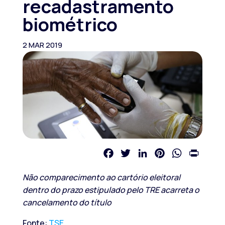
recadastramento
biométrico
2 MAR 2019
Facebook
Twitter
LinkedIn
Pinterest
WhatsApp
Print
Não comparecimento ao cartório eleitoral
dentro do prazo estipulado pelo TRE acarreta o
cancelamento do título
Fonte:
TSE