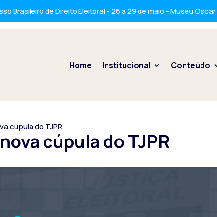
so Brasileiro de Direito Eleitoral - 26 a 29 de maio - Museu Osca
Home
Institucional
Conteúdo
va cúpula do TJPR
nova cúpula do TJPR