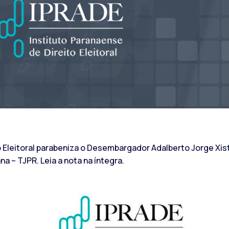
o Eleitoral parabeniza o Desembargador Adalberto Jorge Xist
a – TJPR. Leia a nota na íntegra.