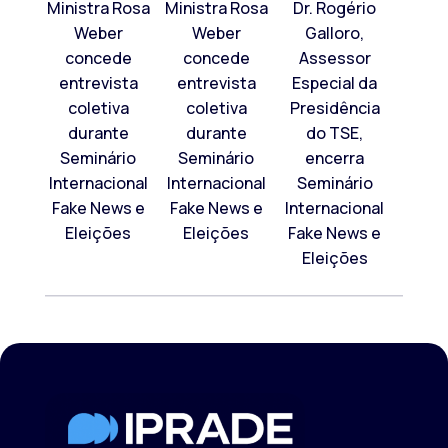
Ministra Rosa
Ministra Rosa
Dr. Rogério
Weber
Weber
Galloro,
concede
concede
Assessor
entrevista
entrevista
Especial da
coletiva
coletiva
Presidência
durante
durante
do TSE,
Seminário
Seminário
encerra
Internacional
Internacional
Seminário
Fake News e
Fake News e
Internacional
Eleições
Eleições
Fake News e
Eleições