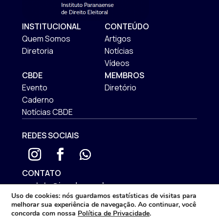
INSTITUCIONAL
CONTEÚDO
Quem Somos
Artigos
Diretoria
Notícias
Vídeos
CBDE
MEMBROS
Evento
Diretório
Caderno
Notícias CBDE
REDES SOCIAIS
CONTATO
contato@iprade.com.br
Uso de cookies:
nós guardamos estatísticas de visitas para
ENDEREÇO
melhorar sua experiência de navegação. Ao continuar, você
Rua Mateus Leme, 575 | São Francisco
concorda com nossa
Política de Privacidade
.