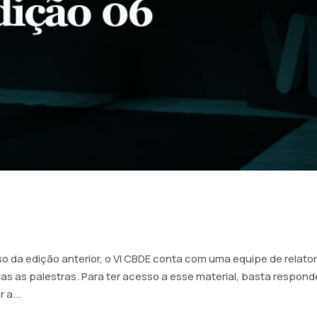
 da edição anterior, o VI CBDE conta com uma equipe de relato
as as palestras. Para ter acesso a esse material, basta respond
 a...