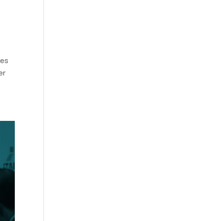
res
er