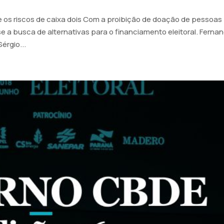
 os riscos de caixa dois Com a proibição de doação de pessoas
e a busca de alternativas para o financiamento eleitoral. Ferna
érgio...