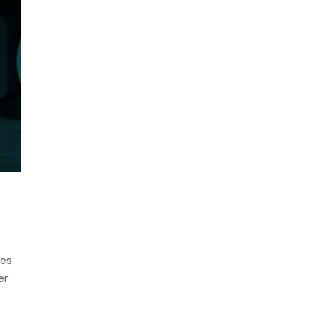
res
er