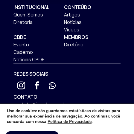
INSTITUCIONAL
CONTEÚDO
Quem Somos
Artigos
Diretoria
Notícias
Vídeos
CBDE
MEMBROS
Evento
Diretório
Caderno
Notícias CBDE
REDES SOCIAIS
CONTATO
contato@iprade.com.br
Uso de cookies:
nós guardamos estatísticas de visitas para
ENDEREÇO
melhorar sua experiência de navegação. Ao continuar, você
Rua Mateus Leme, 575 | São Francisco
concorda com nossa
Política de Privacidade
.
Curitiba/PR - CEP: 80510-192