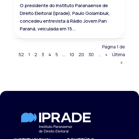
O presidente do Instituto Paranaense de
Direito Eleitoral (Iprade), Paulo Golambiuk,
concedeu entrevista à Rádio Jovem Pan
Paraná, veiculada em 15...
Página 1 de
52
1
2
3
4
5
...
10
20
30
...
»
Última
»