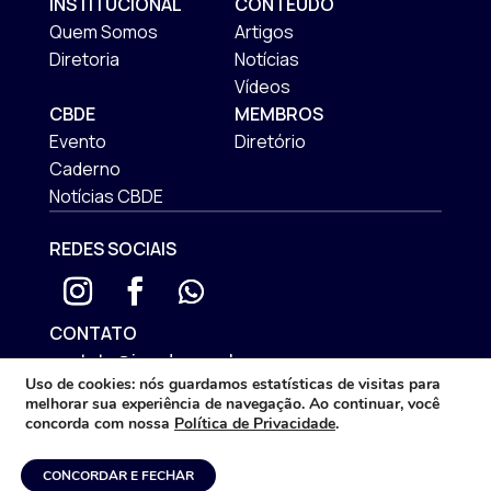
INSTITUCIONAL
CONTEÚDO
Quem Somos
Artigos
Diretoria
Notícias
Vídeos
CBDE
MEMBROS
Evento
Diretório
Caderno
Notícias CBDE
REDES SOCIAIS
CONTATO
contato@iprade.com.br
Uso de cookies:
nós guardamos estatísticas de visitas para
ENDEREÇO
melhorar sua experiência de navegação. Ao continuar, você
Rua Mateus Leme, 575 | São Francisco
concorda com nossa
Política de Privacidade
.
Curitiba/PR - CEP: 80510-192
CONCORDAR E FECHAR