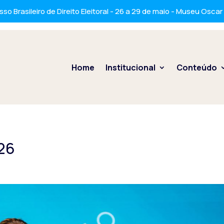
so Brasileiro de Direito Eleitoral - 26 a 29 de maio - Museu Osca
Home
Institucional
Conteúdo
26