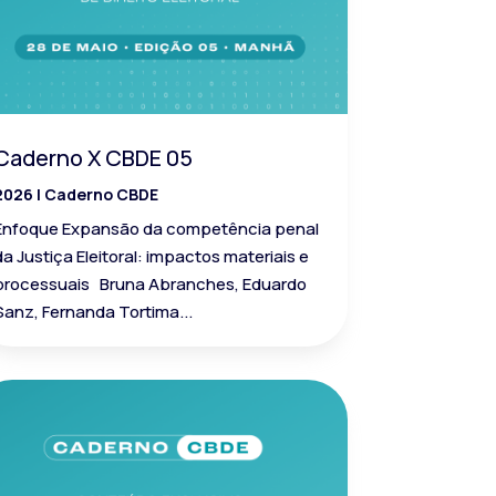
Caderno X CBDE 05
2026
|
Caderno CBDE
Enfoque Expansão da competência penal
da Justiça Eleitoral: impactos materiais e
processuais Bruna Abranches, Eduardo
Sanz, Fernanda Tortima...