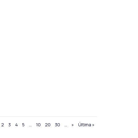
2
3
4
5
...
10
20
30
...
»
Última »